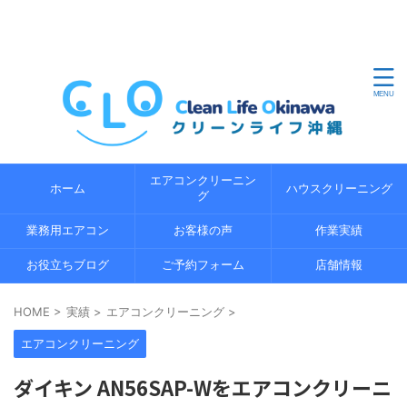
沖縄県内のエアコンクリーニングならクリーンライフ沖縄
におまかせください。地域密着の経験 5 年以上の経験豊富
なプロのスタッフが、エコ洗浄で環境にやさしくエアコン
の内部までしっかり分解洗浄します。
エアコンクリーニン
ホーム
ハウスクリーニング
グ
業務用エアコン
お客様の声
作業実績
お役立ちブログ
ご予約フォーム
店舗情報
HOME
>
実績
>
エアコンクリーニング
>
エアコンクリーニング
ダイキン AN56SAP-Wをエアコンクリーニ