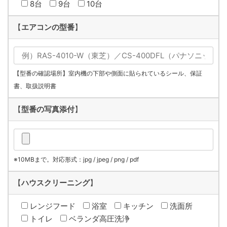
8台
9台
10台
【
エアコンの型番
】
【型番の確認場所】室内機の下部や側面に貼られているシール、保証
書、取扱説明書
【
型番の写真添付
】
※10MBまで。対応形式：jpg / jpeg / png / pdf
【
ハウスクリーニング
】
レンジフード
浴室
キッチン
洗面所
トイレ
ベランダ高圧洗浄