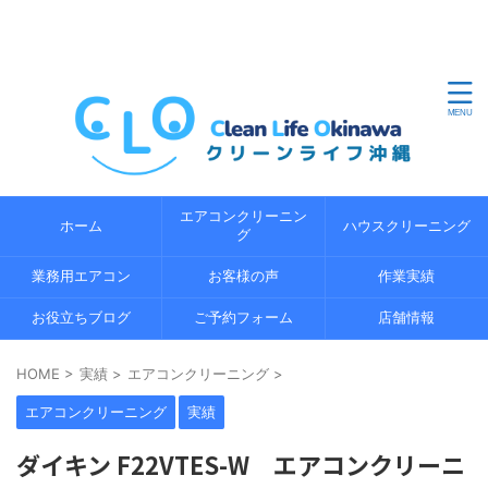
沖縄県内のエアコンクリーニングならクリーンライフ沖縄
におまかせください。地域密着の経験 5 年以上の経験豊富
なプロのスタッフが、エコ洗浄で環境にやさしくエアコン
の内部までしっかり分解洗浄します。
エアコンクリーニン
ホーム
ハウスクリーニング
グ
業務用エアコン
お客様の声
作業実績
お役立ちブログ
ご予約フォーム
店舗情報
HOME
>
実績
>
エアコンクリーニング
>
エアコンクリーニング
実績
ダイキン F22VTES-W エアコンクリーニ