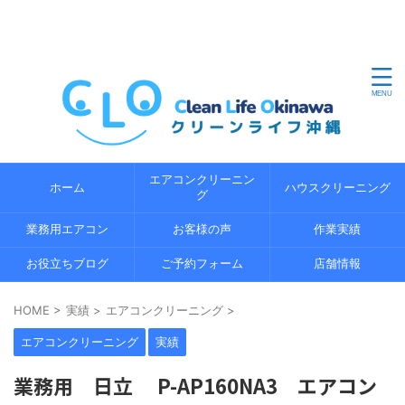
沖縄県内のエアコンクリーニングならクリーンライフ沖縄
におまかせください。地域密着の経験 5 年以上の経験豊富
なプロのスタッフが、エコ洗浄で環境にやさしくエアコン
の内部までしっかり分解洗浄します。
エアコンクリーニン
ホーム
ハウスクリーニング
グ
業務用エアコン
お客様の声
作業実績
お役立ちブログ
ご予約フォーム
店舗情報
HOME
>
実績
>
エアコンクリーニング
>
エアコンクリーニング
実績
業務用 日立 P-AP160NA3 エアコン