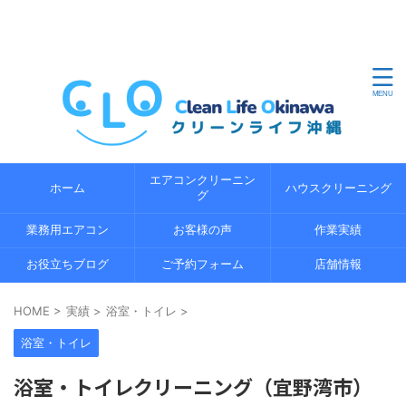
沖縄県内のエアコンクリーニングならクリーンライフ沖縄
におまかせください。地域密着の経験 5 年以上の経験豊富
なプロのスタッフが、エコ洗浄で環境にやさしくエアコン
の内部までしっかり分解洗浄します。
エアコンクリーニン
ホーム
ハウスクリーニング
グ
業務用エアコン
お客様の声
作業実績
お役立ちブログ
ご予約フォーム
店舗情報
HOME
>
実績
>
浴室・トイレ
>
浴室・トイレ
浴室・トイレクリーニング（宜野湾市）