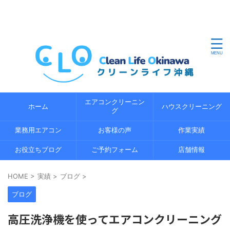
沖縄県内のエアコンクリーニングならクリーンライフ沖縄
におまかせください。地域密着の経験 5 年以上の経験豊富
なプロのスタッフが、エコ洗浄で環境にやさしくエアコン
の内部までしっかり分解洗浄します。
エアコンクリーニン
ホーム
ハウスクリーニング
グ
業務用エアコン
お客様の声
作業実績
お役立ちブログ
ご予約フォーム
店舗情報
HOME
>
実績
>
ブログ
>
ブログ
高圧洗浄機を使ってエアコンクリーニング