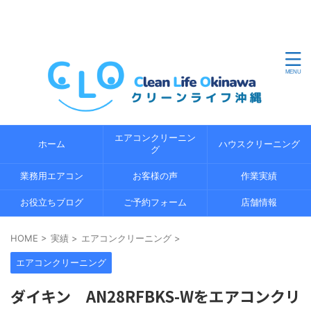
沖縄県内のエアコンクリーニングならクリーンライフ沖縄
におまかせください。地域密着の経験 5 年以上の経験豊富
なプロのスタッフが、エコ洗浄で環境にやさしくエアコン
の内部までしっかり分解洗浄します。
エアコンクリーニン
ホーム
ハウスクリーニング
グ
業務用エアコン
お客様の声
作業実績
お役立ちブログ
ご予約フォーム
店舗情報
HOME
>
実績
>
エアコンクリーニング
>
エアコンクリーニング
ダイキン AN28RFBKS-Wをエアコンクリ