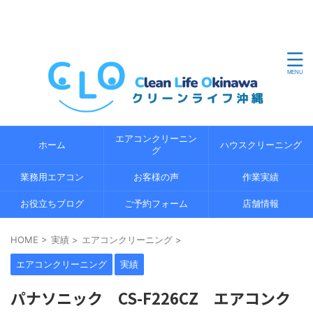
沖縄県内のエアコンクリーニングならクリーンライフ沖縄
におまかせください。地域密着の経験 5 年以上の経験豊富
なプロのスタッフが、エコ洗浄で環境にやさしくエアコン
の内部までしっかり分解洗浄します。
エアコンクリーニン
ホーム
ハウスクリーニング
グ
業務用エアコン
お客様の声
作業実績
お役立ちブログ
ご予約フォーム
店舗情報
HOME
>
実績
>
エアコンクリーニング
>
エアコンクリーニング
実績
パナソニック CS-F226CZ エアコンク