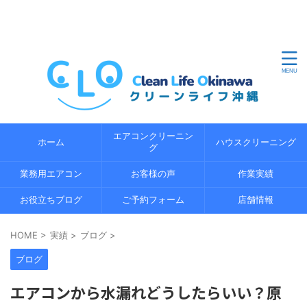
沖縄県内のエアコンクリーニングならクリーンライフ沖縄
におまかせください。地域密着の経験 5 年以上の経験豊富
なプロのスタッフが、エコ洗浄で環境にやさしくエアコン
の内部までしっかり分解洗浄します。
エアコンクリーニン
ホーム
ハウスクリーニング
グ
業務用エアコン
お客様の声
作業実績
お役立ちブログ
ご予約フォーム
店舗情報
HOME
>
実績
>
ブログ
>
ブログ
エアコンから水漏れどうしたらいい？原